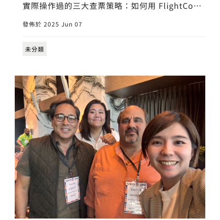
實際操作過的三大查票策略：如何用 FlightConn
ections 查出城市航點與航空公司據點、查票時務
發佈於 2025 Jun 07
必納入臨近機場增加選擇、以及利用「飛＋開
車」的方式，取代昂貴或時間不理想的直飛選
未分類
項。透過這些方法，不只能節省時間與成本，更
能靈活調整出差行程，提升整體效率與拜訪成功
率。