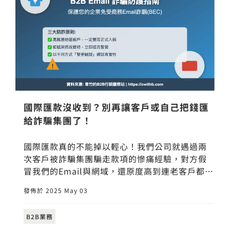
國際匯款沒收到？別再讓客戶或自己把錢匯
給詐騙集團了！
國際匯款真的不能掉以輕心！我們公司就遇過兩
次客戶被詐騙集團騙走款項的慘痛經驗，對方假
冒我們的Email與網域，還原度高到連老客戶都差
點上當。這篇文章我用親身故事＋實用技巧，教
發佈於 2025 May 03
你如何辨識假信件、驗證帳號真偽，還整理了一
份高風險國家清單，讓你在處理國際匯款時不再
B2B業務
驚驚。業務、財務、老闆都該看！