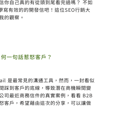
發信你自己真的有從頭到尾看完過嗎？ 不如
l一起學寫有效的的開發信吧！這位SEO行銷大
我的觀察。
如何一句話惹怒客戶？
mail 是最常見的溝通工具，然而，一封看似
間踩到客戶的底線，導致潛在商機瞬間變
公司最近商務信件的真實案例，看看 B2B
怒客戶，希望藉由這次的分享，可以讓做