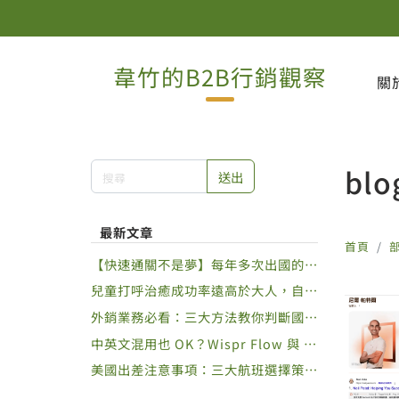
韋竹的B2B行銷觀察
關
blo
送出
最新文章
首頁
【快速通關不是夢】每年多次出國的旅
人必辦APEC 商務旅行卡攻略
兒童打呼治癒成功率遠高於大人，自己
的孩子自己救
外銷業務必看：三大方法教你判斷國外
展覽值不值得參加
中英文混用也 OK？Wispr Flow 與 A
pple 內建語音輸入法功能差異比較
美國出差注意事項：三大航班選擇策略
幫你節省時間又高效拜訪客戶